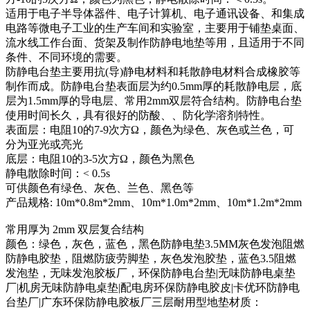
适用于电子半导体器件、电子计算机、电子通讯设备、和集成
电路等微电子工业的生产车间和实验室，主要用于铺垫桌面、
流水线工作台面、货架及制作防静电地垫等用，且适用于不同
条件、不同环境的需要。
防静电台垫主要用抗(导)静电材料和耗散静电材料合成橡胶等
制作而成。防静电台垫表面层为约0.5mm厚的耗散静电层，底
层为1.5mm厚的导电层、常用2mm双层符合结构。防静电台垫
使用时间长久，具有很好的防酸、、防化学溶剂特性。
表面层：电阻10的7-9次方Ω，颜色为绿色、灰色或兰色，可
分为亚光或亮光
底层：电阻10的3-5次方Ω，颜色为黑色
静电散除时间：< 0.5s
可供颜色有绿色、灰色、兰色、黑色等
产品规格: 10m*0.8m*2mm、10m*1.0m*2mm、10m*1.2m*2mm
常用厚为 2mm 双层复合结构
颜色：绿色，灰色，蓝色，黑色防静电垫3.5MM灰色发泡阻燃
防静电胶垫，阻燃防疲劳脚垫，灰色发泡胶垫，蓝色3.5阻燃
发泡垫，无味发泡胶板厂，环保防静电台垫|无味防静电桌垫
厂|机房无味防静电桌垫|配电房环保防静电胶皮|卡优环防静电
台垫厂|广东环保防静电胶板厂三层耐用型地垫材质：