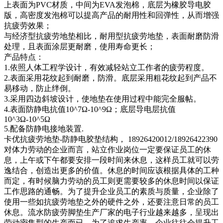
上表面为PVC材质，中间为EVA发泡棉，底层为橡胶导电胶
版，高密度发泡棉可以提高产品的耐用性和回弹性，从而增强
抗疲劳效果；
与经济型抗疲劳地垫相比，耐用型抗疲劳地垫，表面耐磨防滑
处理，且表面涂层更耐磨，使用寿命更长；
产品特点：
1.依照人体工程学设计，有效减轻站立工作者的疲劳程度。
2.表面采用花纹起到耐磨，防滑。底层采用粗花纹起到产品不
易移动，防止绊倒。
3.采用四边斜坡设计，使地垫在使用过程中能完全服帖。
4.表面防静电抗值10^7Ω-10^9Ω；底层导电层抗值
10^3Ω-10^5Ω
5.配备防静电接地装置.
卡优抗疲劳地垫-防静电胶垫结构， 18926420012/18926422390
对体力劳动的企业而言，站立作业岗位一定要保证员工的休
息，上午或下午都要安排一段时间来休息，这样员工就可以劳
逸结合，创造出更多的价值。休息的时间应该根据具体的工种
而定，有时候脑力劳动的员工则更需要较多的休息时间以保证
工作思路的通畅。为了提升企业员工的素质与质量，企业除了
使用一些如抗疲劳地垫之外的硬件之外，还要注意日常的员工
休息。流水防疲劳脚垫生产厂家的电子行业越来越多，呈现出
劳动密集型的生产而已，为了追求生产率，企业往往会提升工