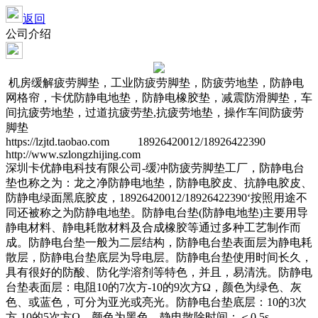
返回
公司介绍
机房缓解疲劳脚垫，工业防疲劳脚垫，防疲劳地垫，防静电
网格帘，卡优防静电地垫，防静电橡胶垫，减震防滑脚垫，车
间抗疲劳地垫，过道抗疲劳垫,抗疲劳地垫，操作车间防疲劳
脚垫
https://lzjtd.taobao.com 18926420012/18926422390
http://www.szlongzhijing.com
深圳卡优静电科技有限公司-缓冲防疲劳脚垫工厂，防静电台
垫也称之为：龙之净防静电地垫，防静电胶皮、抗静电胶皮、
防静电绿面黑底胶皮，18926420012/18926422390‘按照用途不
同还被称之为防静电地垫。防静电台垫(防静电地垫)主要用导
静电材料、静电耗散材料及合成橡胶等通过多种工艺制作而
成。防静电台垫一般为二层结构，防静电台垫表面层为静电耗
散层，防静电台垫底层为导电层。防静电台垫使用时间长久，
具有很好的防酸、防化学溶剂等特色，并且，易清洗。防静电
台垫表面层：电阻10的7次方-10的9次方Ω，颜色为绿色、灰
色、或蓝色，可分为亚光或亮光。防静电台垫底层：10的3次
方-10的5次方Ω，颜色为黑色，静电散除时间：＜0.5s。