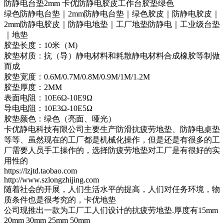
防静电台垫2mm 卡优防静电胶皮工作台胶垫绿色
绿色防静电台垫｜2mm防静电台垫｜绿色胶皮｜防静电胶皮｜
2mm防静电胶皮｜防静电地垫｜工厂地垫防静电｜工业级台垫
｜地垫
胶垫长度：10米（M)
胶垫材质：抗（导）静电材料和耗散静电材料合成橡胶等制做
而成
胶垫宽度：0.6M/0.7M/0.8M/0.9M/1M/1.2M
胶垫厚度：2MM
表面电阻：10E6Ω-10E9Ω
导电电阻：10E3Ω-10E5Ω
胶垫颜色：绿色（亮面、哑光）
卡优静电科技有限公司主要生产防滑抗疲劳地垫、防静电桌垫
等等、虽然现在的工厂都是机械化操作，但是还是有很多的工
厂需要人员手工操作的，选择防疲劳地垫对工厂是有很好的实
用性的
https://lzjtd.taobao.com
http://www.szlongzhijing.com
随着社会的开展，人们生活水平的提高，人们对任务环境，物
质条件也是很考究的，卡优地垫
公司现推出一款为工厂工人们设计的抗疲劳地垫.厚度有15mm
20mm 30mm 25mm 50mm