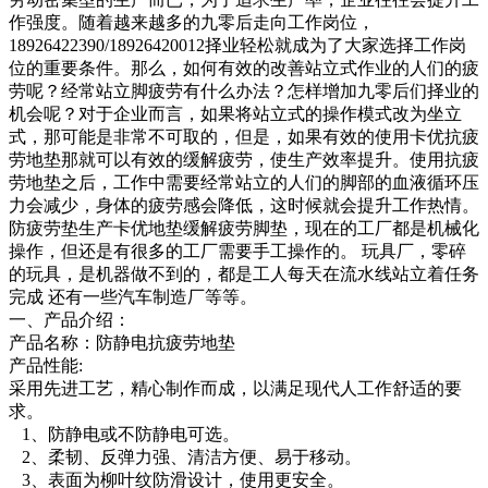
作强度。随着越来越多的九零后走向工作岗位，
18926422390/18926420012择业轻松就成为了大家选择工作岗
位的重要条件。那么，如何有效的改善站立式作业的人们的疲
劳呢？经常站立脚疲劳有什么办法？怎样增加九零后们择业的
机会呢？对于企业而言，如果将站立式的操作模式改为坐立
式，那可能是非常不可取的，但是，如果有效的使用卡优抗疲
劳地垫那就可以有效的缓解疲劳，使生产效率提升。使用抗疲
劳地垫之后，工作中需要经常站立的人们的脚部的血液循环压
力会减少，身体的疲劳感会降低，这时候就会提升工作热情。
防疲劳垫生产卡优地垫缓解疲劳脚垫，现在的工厂都是机械化
操作，但还是有很多的工厂需要手工操作的。 玩具厂，零碎
的玩具，是机器做不到的，都是工人每天在流水线站立着任务
完成 还有一些汽车制造厂等等。
一、产品介绍：
产品名称：防静电抗疲劳地垫
产品性能:
采用先进工艺，精心制作而成，以满足现代人工作舒适的要
求。
1、防静电或不防静电可选。
2、柔韧、反弹力强、清洁方便、易于移动。
3、表面为柳叶纹防滑设计，使用更安全。