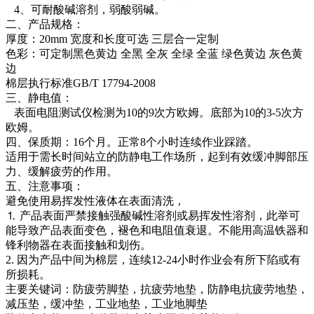
4、可耐酸碱溶剂，弱酸弱碱。
二、产品规格：
厚度：20mm 宽度和长度可选 三层合一定制
色彩：可定制黑色黄边 全黑 全灰 全绿 全蓝 绿色黄边 灰色黄
边
棉层执行标准GB/T 17794-2008
三、静电值：
表面电阻测试仪检测为10的9次方欧姆。底部为10的3-5次方
欧姆。
四、保质期：16个月。正常8个小时连续作业踩踏。
适用于需长时间站立的防静电工作场所，起到有效缓冲脚部压
力、缓解疲劳的作用。
五、注意事项：
避免使用易挥发性液体在表面清洗，
⒈ 产品表面严禁接触强酸碱性溶剂或易挥发性溶剂，此举可
能导致产品表面变色，褪色和电阻值衰退。不能用高温铁器和
锋利物器在表面接触和划伤。
2. 因为产品中间为棉层，连续12-24小时作业会有所下陷或有
所损耗。
主要关键词：防疲劳脚垫，抗疲劳地垫，防静电抗疲劳地垫，
减压垫，缓冲垫，工业地垫，工业地脚垫